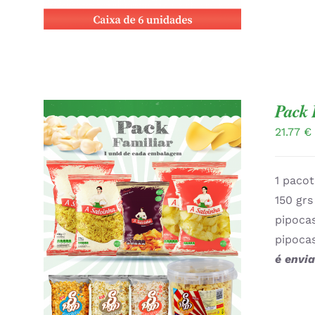
Pack 
21.77
€
1 pacot
150 gr
pipoca
ADICIONAR
/
QUICK VIEW
pipoca
é envi