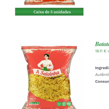
Batat
18.11
€
Ingredi
Autênt
Consum
ADICIONAR
/
QUICK VIEW