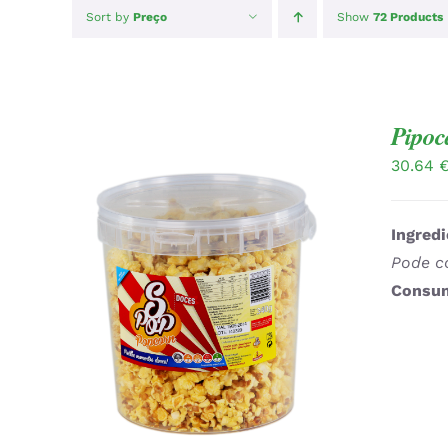
Sort by
Preço
Show
72 Products
Pipoc
30.64
Ingredi
Pode co
Consum
ADICIONAR
/
QUICK VIEW