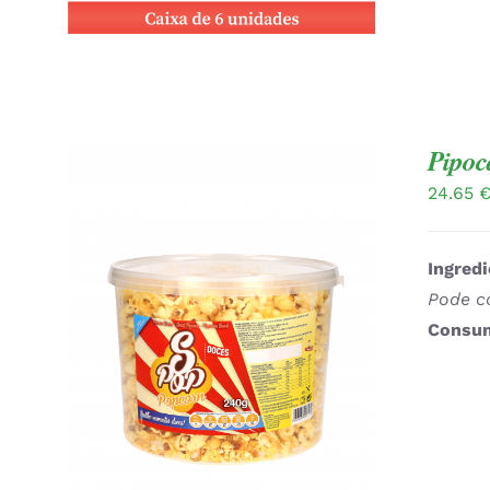
Pipoc
24.65
Ingredi
Pode co
Consum
ADICIONAR
/
QUICK VIEW