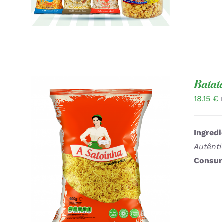
Batat
18.15
€
Ingredi
Autênt
Consum