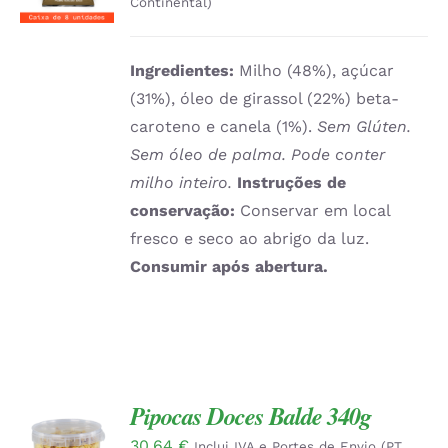
Continental)
Ingredientes:
Milho (48%), açúcar
(31%), óleo de girassol (22%) beta-
caroteno e canela (1%).
Sem Glúten.
Sem óleo de palma. Pode conter
milho inteiro.
Instruções de
conservação:
Conservar em local
fresco e seco ao abrigo da luz.
Consumir após abertura.
Pipocas Doces Balde 340g
30.64
€
ADICIONAR
Inclui IVA e Portes de Envio (PT