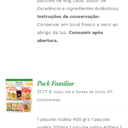
pacotes de 80g cada.
Sabor de
Excelência e ingredientes Autênticos.
Instruções de conservação:
Conservar em local fresco e seco ao
abrigo da luz.
Consumir após
abertura.
Pack Familiar
21.77
€
ADICIONAR
Inclui IVA e Portes de Envio (PT
/
Continental)
DETALHES
1 pacote rodela 400 grs 1 pacote
rodela 200grs 1 pacote palha 400grs 1