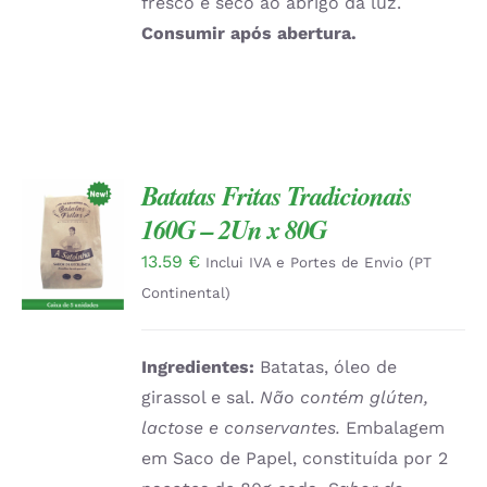
fresco e seco ao abrigo da luz.
Consumir após abertura.
Batatas Fritas Tradicionais
160G – 2Un x 80G
ADICIONAR
/
13.59
€
Inclui IVA e Portes de Envio (PT
DETALHES
Continental)
Ingredientes:
Batatas, óleo de
girassol e sal.
Não contém glúten,
lactose e conservantes.
Embalagem
em Saco de Papel, constituída por 2