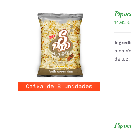
Pipoc
14.62
€
Ingredi
óleo de
ADICIONAR
/
QUICK VIEW
da luz
Pipoc