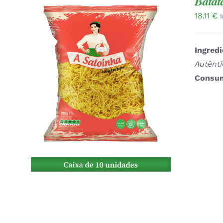
Batat
18.11
€
Ingredi
Autênt
Consum
ADICIONAR
/
QUICK VIEW