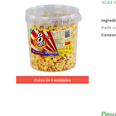
30.64
Ingredi
Pode co
Consum
ADICIONAR
/
QUICK VIEW
Pipoc