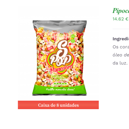
Pipoc
14.62
€
Ingredi
Os cora
óleo de
ADICIONAR
/
QUICK VIEW
da luz