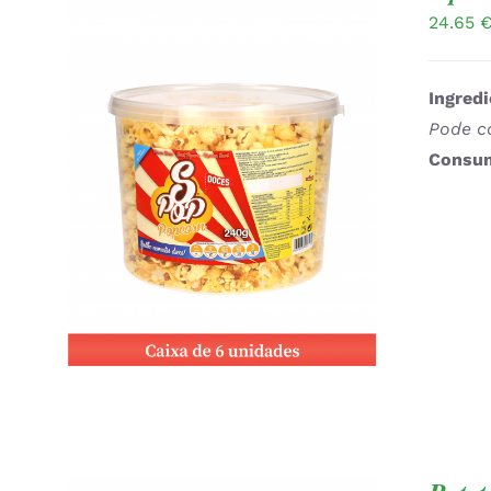
24.65
Ingredi
Pode co
Consum
ADICIONAR
/
QUICK VIEW