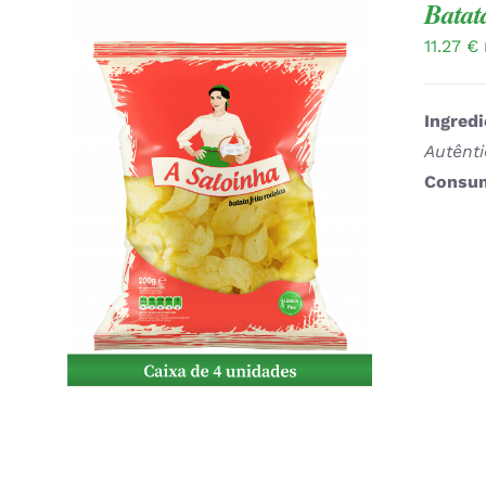
Batat
11.27
€
Ingredi
Autênt
Consum
ADICIONAR
/
QUICK VIEW