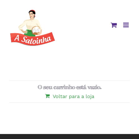
Skip
to
content
O seu carrinho está vazio.
Voltar para a loja